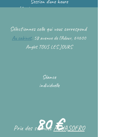
Session d'une heure
(Sauf première prévoir 1h30 et
60€)
Sélectionnez celle qui vous correspond
Au cabinet
,
58 avenue de l'Adour, 64600
Anglet TOUS LES JOURS
Séance
individuelle
80 €
Prix ​​des séances
AGUASOFRO