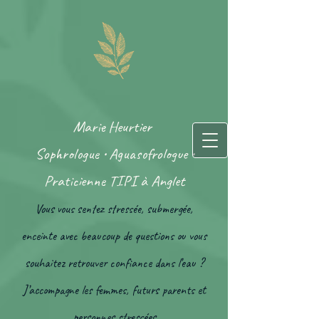
Marie Heurtier
Sophrologue • Aguasofrologue •
Praticienne TIPI à Anglet
Vous vous sentez stressée, submergée,
enceinte avec beaucoup de questions ou vous
souhaitez retrouver confiance dans l’eau ?
J’accompagne les femmes, futurs parents et
personnes stressées