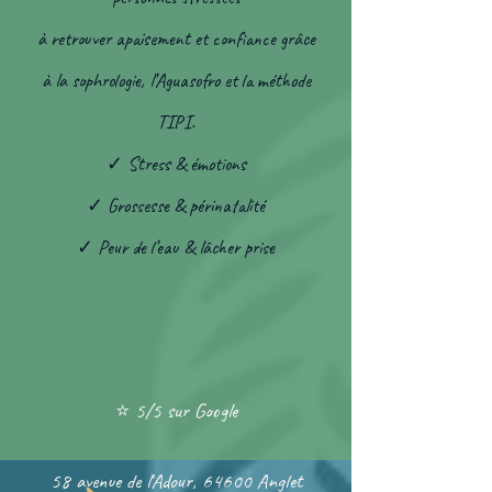
à retrouver apaisement et confiance grâce
à la sophrologie, l’Aguasofro et la méthode
TIPI.
✓ Stress & émotions
✓ Grossesse & périnatalité
✓ Peur de l’eau & lâcher prise
⭐ 5/5 sur Google
58 avenue de l'Adour, 64600 Anglet