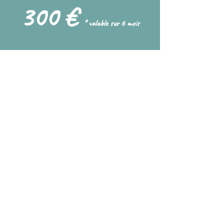
300 €
* valable sur 6 mois
Séance de 60 min
Sélectionner
Séance Individuelle Aguaphobie
80 €