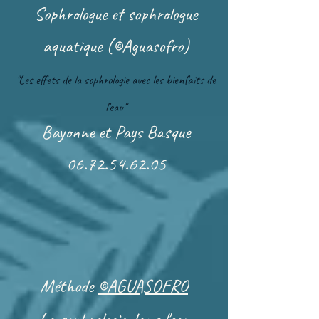
Sophrologue et sophrologue
aquatique (©Aguasofro)
"Les effets de la sophrologie avec les bienfaits de
l'eau"
Bayonne et Pays Basque
06.72.54.62.05
Méthode
©AGUASOFRO