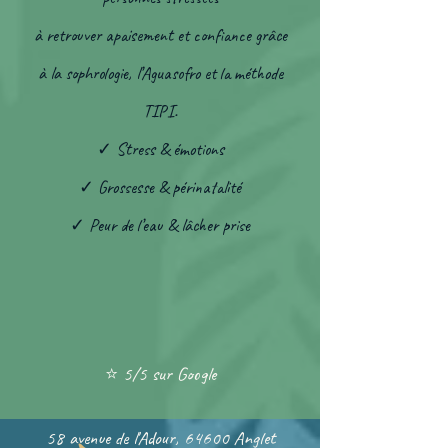
à retrouver apaisement et confiance grâce
à la sophrologie, l’Aguasofro et la méthode
TIPI.
✓ Stress & émotions
✓ Grossesse & périnatalité
✓ Peur de l’eau & lâcher prise
⭐ 5/5 sur Google
58 avenue de l'Adour, 64600 Anglet