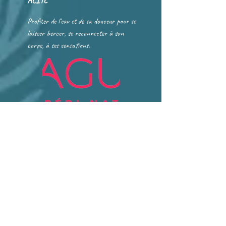
ALITE
Profiter de l'eau et de sa douceur pour se
laisser bercer, se reconnecter à son
corps, à ses sensations.
GESTION DES
EMOTIONS
Colère, tristesse, incompréhension,
frustration, rancœur, peur, stress,