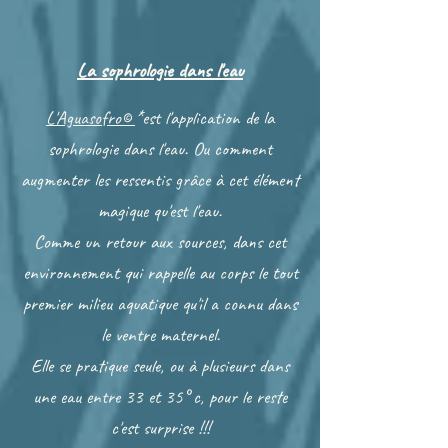
La sophrologie dans l'eau
L'Aguasofro©
*est l'application de la
sophrologie dans l'eau. Ou comment
augmenter les ressentis grâce à cet élément
magique qu'est l'eau.
Comme un retour aux sources, dans cet
environnement qui rappelle au corps le tout
premier milieu aquatique qu'il a connu dans
le ventre maternel.
Elle se pratique seule, ou à plusieurs dans
une eau entre 33 et 35° c, pour le reste
c'est surprise !!!